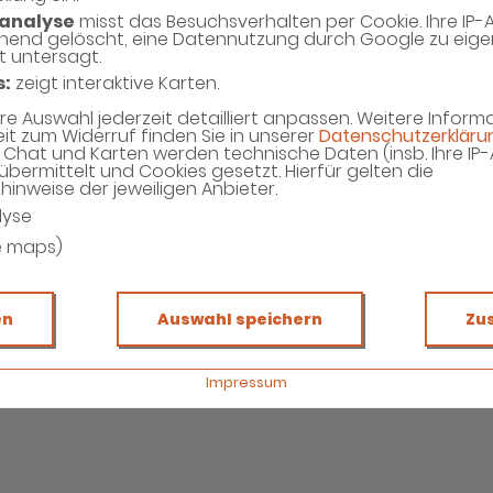
Cholesterinmessgeräte
analyse
misst das Besuchsverhalten per Cookie. Ihre IP-
hend gelöscht, eine Datennutzung durch Google zu eig
t untersagt.
ALLE ANZEIGEN
s:
zeigt interaktive Karten.
hre Auswahl jederzeit detailliert anpassen. Weitere Infor
eit zum Widerruf finden Sie in unserer
Datenschutzerkläru
Chat und Karten werden technische Daten (insb. Ihre IP
übermittelt und Cookies gesetzt. Hierfür gelten die
inweise der jeweiligen Anbieter.
lyse
e maps)
n
Blutuntersuchungen
en
Auswahl speichern
Zu
Blutzucker
Impressum