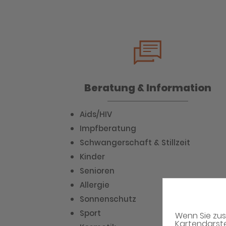
Beratung & Information
Aids/HIV
Impfberatung
Schwangerschaft & Stillzeit
Kinder
Senioren
Allergie
Sonnenschutz
Sport
Wenn Sie zus
Kartendarste