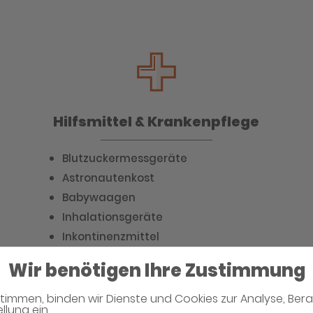
Hilfsmittel & Krankenpflege
Blutzuckermessgeräte
Astronautenkost
Babywaagen
Inhalationsgeräte
Inkontinenzmittel
Kompressionsstrümpfe
Wir benötigen Ihre Zustimmung
Blutdruckmessgeräte
BMI-Geräte
timmen, binden wir Dienste und Cookies zur Analyse, Ber
llung ein.