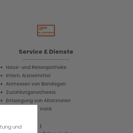
Service & Dienste
Haus- und Reiseapotheke
Intern. Arzneimittel
Anmessen von Bandagen
Zuzahlungsnachweis
Entsorgung von Altarzneien
Erste-Hilfe-Schrank
Kundenkarte
Kundenzeitung
atung und