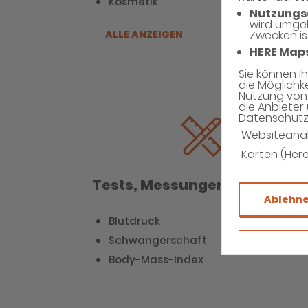
Kosmetik
Nutzungs
wird umge
ALLE ANZEIGEN
Zwecken is
HERE Map
Sie können I
die Möglichk
Nutzung von 
die Anbieter 
Datenschutzh
Websiteana
Karten (Her
Tests, Messungen & Analyse
Ablehn
Blutdruck
Schwangerschaft
Body-Mass-Index