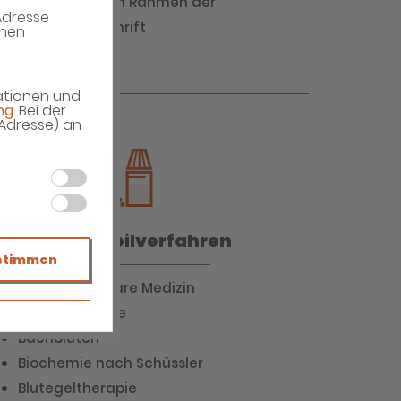
Botendienst im Rahmen der
Adresse
gesetzl. Vorschrift
enen
mationen und
ng
. Bei der
-Adresse) an
Naturheilverfahren
stimmen
Orthomolekulare Medizin
Aromatherapie
Bachblüten
Biochemie nach Schüssler
Blutegeltherapie